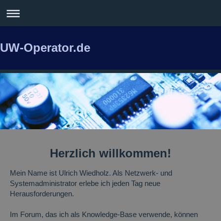
UW-Operator.de
Herzlich willkommen!
Mein Name ist
Ulrich
Wiedholz
. Als Netzwerk- und
Systemadministrator erlebe ich jeden Tag neue
Herausforderungen.
Im Forum, das ich als Knowledge-Base verwende, können