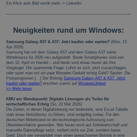
Ein Klick aufs Bild verrät mehr -> LinkedIn.
Neuigkeiten rund um Windows:
Samsung Galaxy A57 & A37: Jetzt kaufen oder warten?
(Mon, 13
Apr 2026)
Samsung hat mit dem Galaxy A57 und dem Galaxy A37 seine
Mittelklasse für 2026 neu aufgestellt. Beide Smartphones sind seit
dem 10. April im Handel – und beide sind etwas teurer als ihre
Vorgänger. Die spannende Frage: Lohnt es sich, jetzt zuzuschlagen,
oder spart man mit ein paar Monaten Geduld richtig Geld? Spoiler: Die
Preisprognosen […] Der Beitrag
Samsung Galaxy A57 & A37: Jetzt
kaufen oder warten?
erschien zuerst auf
WindowsUnited
.
>> Mehr lesen
KMU am Wendepunkt: Digitale Lösungen als Turbo für
wirtschaftlichen Erfolg
(So, 22 Mär 2026)
Die Zeiten, in denen Digitalisierung nur bedeutete, eine Excel-Tabelle
statt eines Notizblocks zu führen, sind endgültig vorbei. Für den
deutschen Mittelstand ist die technologische Aufrüstung zum
Überlebensfaktor geworden. Wer heute noch auf Zettelwirtschaft und
manuelle Datenpflege setzt, verliert nicht nur Zeit, sondern bares
Geld. Doch wie verwandelt man einen gewachsenen Betrieb in eine