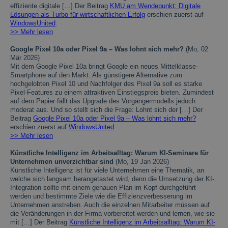
effiziente digitale […] Der Beitrag
KMU am Wendepunkt: Digitale
Lösungen als Turbo für wirtschaftlichen Erfolg
erschien zuerst auf
WindowsUnited
.
>> Mehr lesen
Google Pixel 10a oder Pixel 9a – Was lohnt sich mehr?
(Mo, 02
Mär 2026)
Mit dem Google Pixel 10a bringt Google ein neues Mittelklasse-
Smartphone auf den Markt. Als günstigere Alternative zum
hochgelobten Pixel 10 und Nachfolger des Pixel 9a soll es starke
Pixel-Features zu einem attraktiven Einstiegspreis bieten. Zumindest
auf dem Papier fällt das Upgrade des Vorgängermodells jedoch
moderat aus. Und so stellt sich die Frage: Lohnt sich der […] Der
Beitrag
Google Pixel 10a oder Pixel 9a – Was lohnt sich mehr?
erschien zuerst auf
WindowsUnited
.
>> Mehr lesen
Künstliche Intelligenz im Arbeitsalltag: Warum KI-Seminare für
Unternehmen unverzichtbar sind
(Mo, 19 Jan 2026)
Künstliche Intelligenz ist für viele Unternehmen eine Thematik, an
welche sich langsam herangetastet wird, denn die Umsetzung der KI-
Integration sollte mit einem genauen Plan im Kopf durchgeführt
werden und bestimmte Ziele wie die Effizienzverbesserung im
Unternehmen anstreben. Auch die einzelnen Mitarbeiter müssen auf
die Veränderungen in der Firma vorbereitet werden und lernen, wie sie
mit […] Der Beitrag
Künstliche Intelligenz im Arbeitsalltag: Warum KI-