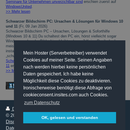
Seminare für Unternehmen unverzichtbar sind
erschien zuerst auf
WindowsUnited
.
>> Mehr lesen
Schwarzer Bildschirm PC: Ursachen & Lösungen für Windows 10
und 11
(Fr, 09 Jan 2026)
Schwarzer Bildschirm PC – Ursachen, Lösungen & Soforthilfe
(Windows 10 & 11) Du schaltest den PC ein, hörst vielleicht sogar
Windows – aber der Bildschirm bleibt schwarz? Keine Panik: In den
meisten Fällen ist das Problem lösbar, ohne dass du Windows neu
installieren musst. Dieser Evergreen-Guide ist auf das Keyword
Mein Hoster (Serverbetreiber) verwendet
„schwarzer Bildschirm PC“ optimiert, funktioniert […] Der Beitrag
Cookies auf meiner Seite. Seinen Angaben
Schwarzer Bildschirm PC: Ursachen & Lösungen für Windows 10 und
11
erschien zuerst auf
WindowsUnited
.
nach werden hierbei keine persönlichen
>> Mehr lesen
Daten gespeichert. Ich habe keine
Möglichkeit diese Cookies zu deaktivieren.
Ironischerweise benötigt diese Abfrage von
cookieconsent.insites.com auch Cookies.
zum Datenschutz
Druckversion
|
Sitemap
Webansicht
© 2006-2020 Ulrich Wiedholz
OK, gelesen und verstanden
Disclaimer
|
Impressum
|
Datenschutz